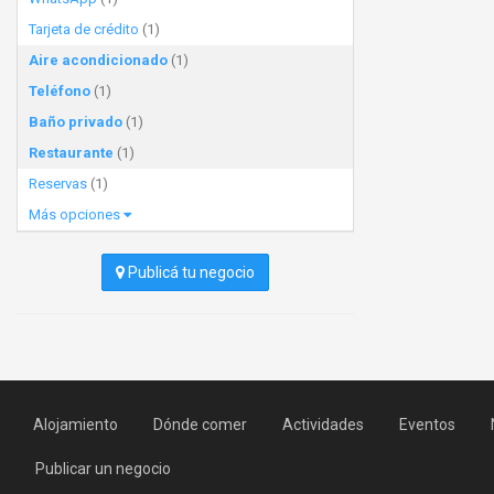
Tarjeta de crédito
(1)
Aire acondicionado
(1)
Teléfono
(1)
Baño privado
(1)
Restaurante
(1)
Reservas
(1)
Más opciones
Publicá tu negocio
Alojamiento
Dónde comer
Actividades
Eventos
Publicar un negocio