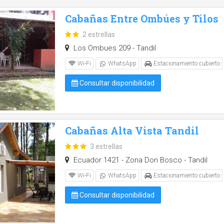
Cabañas Entre Ombúes y Tilos
2 estrellas
Los Ombues 209 - Tandil
Wi-Fi
WhatsApp
Estacionamiento cubierto
Consultar disponibilidad
Cabañas Alta Vista Tandil
3 estrellas
Ecuador 1421 - Zona Don Bosco - Tandil
Wi-Fi
WhatsApp
Estacionamiento cubierto
Consultar disponibilidad