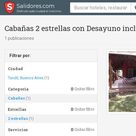
Salidores.com
Disfrutá cada ciudad al máximo
Cabañas 2 estrellas con Desayuno incl
1 publicaciones
Filtrar por:
Ciudad
Tandil, Buenos Aires
(1)
Categoría
Quitar filtro
Cabañas
(1)
Estrellas
Quitar filtro
2 estrellas
(1)
Servicios
Quitar filtro