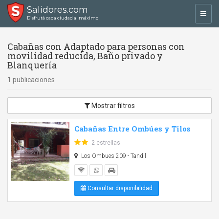
Salidores.com
Toggl
Disfrutá cada ciudad al máximo
navig
Cabañas con Adaptado para personas con
movilidad reducida, Baño privado y
Blanquería
1 publicaciones
Mostrar filtros
Cabañas Entre Ombúes y Tilos
2 estrellas
Los Ombues 209 - Tandil
Consultar disponibilidad