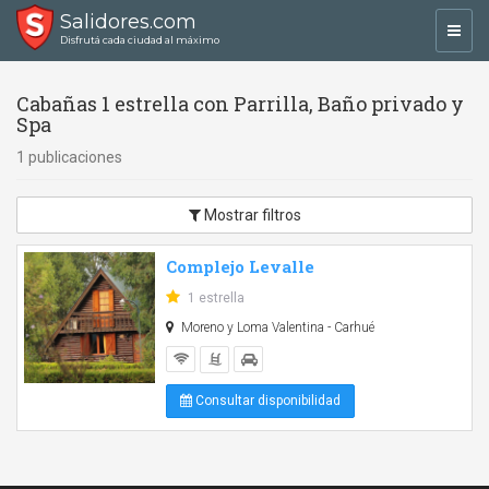
Salidores.com
Toggl
Disfrutá cada ciudad al máximo
navig
Cabañas 1 estrella con Parrilla, Baño privado y
Spa
1 publicaciones
Mostrar filtros
Complejo Levalle
1 estrella
Moreno y Loma Valentina - Carhué
Consultar disponibilidad