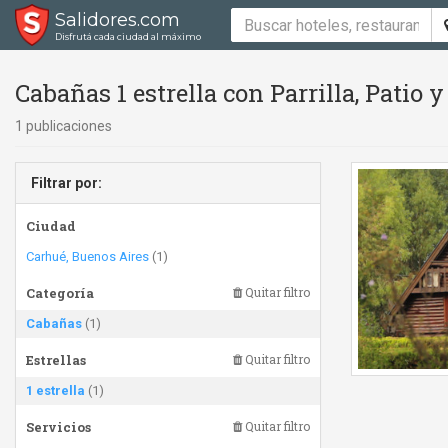
Salidores.com
Disfrutá cada ciudad al máximo
Cabañas 1 estrella con Parrilla, Patio
1 publicaciones
Filtrar por:
Ciudad
Carhué, Buenos Aires
(1)
Categoría
Quitar filtro
Cabañas
(1)
Estrellas
Quitar filtro
1 estrella
(1)
Servicios
Quitar filtro