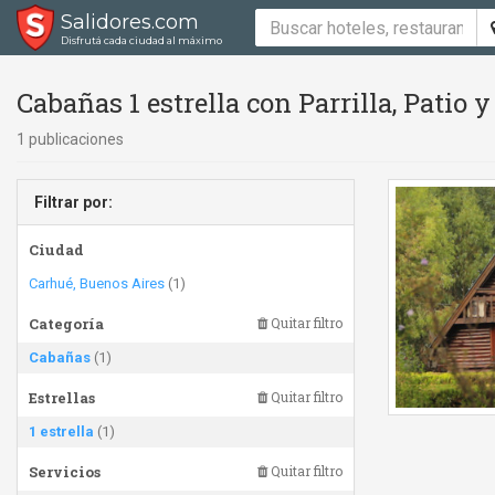
Salidores.com
Disfrutá cada ciudad al máximo
Cabañas 1 estrella con Parrilla, Patio
1 publicaciones
Filtrar por:
Ciudad
Carhué, Buenos Aires
(1)
Categoría
Quitar filtro
Cabañas
(1)
Estrellas
Quitar filtro
1 estrella
(1)
Servicios
Quitar filtro