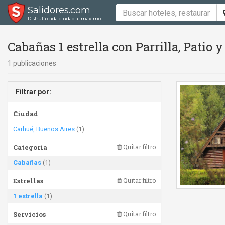
Salidores.com
Disfrutá cada ciudad al máximo
Cabañas 1 estrella con Parrilla, Patio
1 publicaciones
Filtrar por:
Ciudad
Carhué, Buenos Aires
(1)
Categoría
Quitar filtro
Cabañas
(1)
Estrellas
Quitar filtro
1 estrella
(1)
Servicios
Quitar filtro