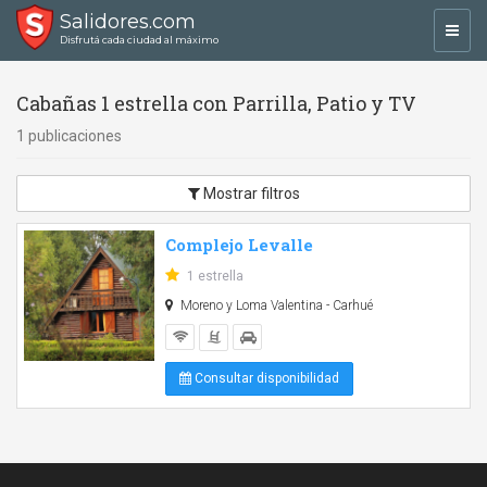
Salidores.com
Toggl
Disfrutá cada ciudad al máximo
navig
Cabañas 1 estrella con Parrilla, Patio y TV
1 publicaciones
Mostrar filtros
Complejo Levalle
1 estrella
Moreno y Loma Valentina - Carhué
Consultar disponibilidad