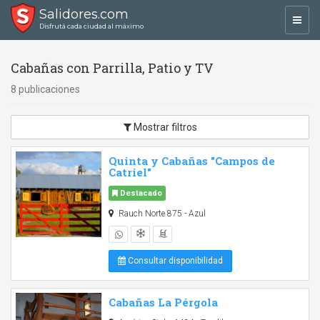
Salidores.com
Toggl
Disfrutá cada ciudad al máximo
navig
Cabañas con Parrilla, Patio y TV
8 publicaciones
Mostrar filtros
Quinta y Cabañas "Campos de
Catriel"
Destacado
Rauch Norte 875 - Azul
Consultar disponibilidad
Cabañas La Pérgola