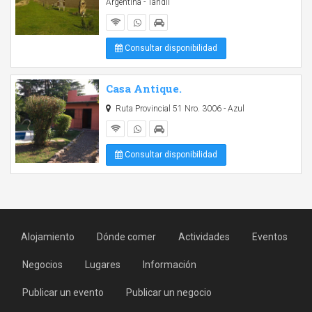
Argentina - Tandil
Consultar disponibilidad
Casa Antique.
Ruta Provincial 51 Nro. 3006 - Azul
Consultar disponibilidad
Alojamiento
Dónde comer
Actividades
Eventos
Negocios
Lugares
Información
Publicar un evento
Publicar un negocio