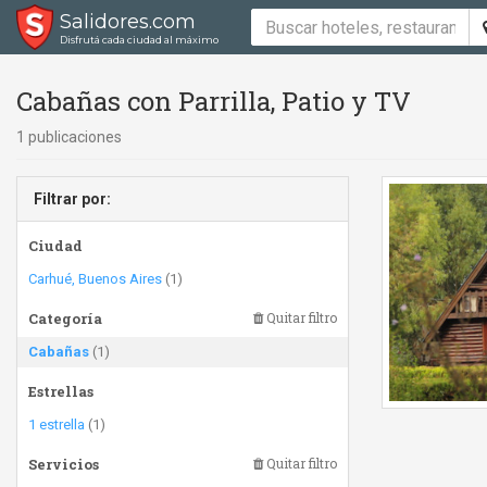
Salidores.com
Disfrutá cada ciudad al máximo
Cabañas con Parrilla, Patio y TV
1 publicaciones
Filtrar por:
Ciudad
Carhué, Buenos Aires
(1)
Categoría
Quitar filtro
Cabañas
(1)
Estrellas
1 estrella
(1)
Servicios
Quitar filtro