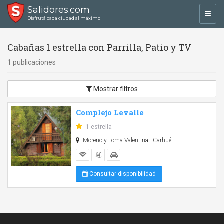
Salidores.com
Toggl
Disfrutá cada ciudad al máximo
navig
Cabañas 1 estrella con Parrilla, Patio y TV
1 publicaciones
Mostrar filtros
Complejo Levalle
1 estrella
Moreno y Loma Valentina - Carhué
Consultar disponibilidad