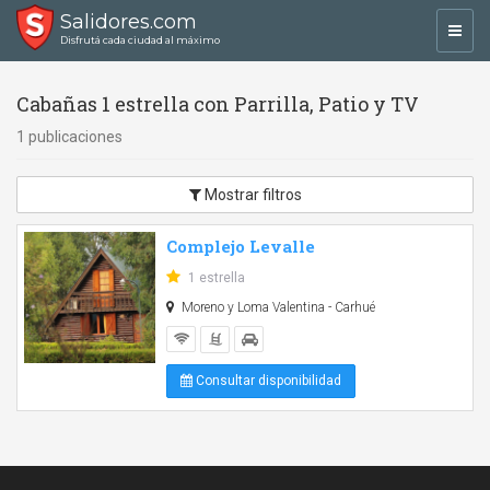
Salidores.com
Toggl
Disfrutá cada ciudad al máximo
navig
Cabañas 1 estrella con Parrilla, Patio y TV
1 publicaciones
Mostrar filtros
Complejo Levalle
1 estrella
Moreno y Loma Valentina - Carhué
Consultar disponibilidad