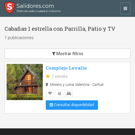
Salidores.com
Toggl
Disfrutá cada ciudad al máximo
navig
Cabañas 1 estrella con Parrilla, Patio y TV
1 publicaciones
Mostrar filtros
Complejo Levalle
1 estrella
Moreno y Loma Valentina - Carhué
Consultar disponibilidad