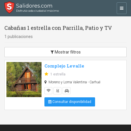
Salidores.com
Toggl
Disfrutá cada ciudad al máximo
navig
Cabañas 1 estrella con Parrilla, Patio y TV
1 publicaciones
Mostrar filtros
Complejo Levalle
1 estrella
Moreno y Loma Valentina - Carhué
Consultar disponibilidad