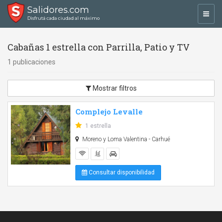
Salidores.com
Toggl
Disfrutá cada ciudad al máximo
navig
Cabañas 1 estrella con Parrilla, Patio y TV
1 publicaciones
Mostrar filtros
Complejo Levalle
1 estrella
Moreno y Loma Valentina - Carhué
Consultar disponibilidad