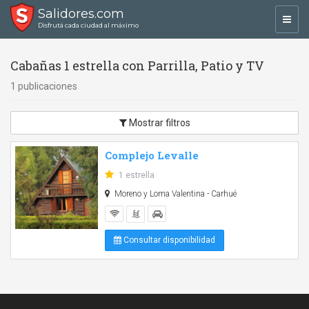
Salidores.com
Toggl
Disfrutá cada ciudad al máximo
navig
Cabañas 1 estrella con Parrilla, Patio y TV
1 publicaciones
Mostrar filtros
Complejo Levalle
1 estrella
Moreno y Loma Valentina - Carhué
Consultar disponibilidad