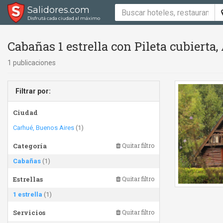
Salidores.com
Disfrutá cada ciudad al máximo
Cabañas 1 estrella con Pileta cubierta
1 publicaciones
Filtrar por:
Ciudad
Carhué, Buenos Aires
(1)
Categoría
Quitar filtro
Cabañas
(1)
Estrellas
Quitar filtro
1 estrella
(1)
Servicios
Quitar filtro