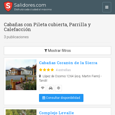
Salidores.com
Toggl
Disfrutá cada ciudad al máximo
navig
Cabañas con Pileta cubierta, Parrilla y
Calefacción
3 publicaciones
Mostrar filtros
Cabañas Corazón de la Sierra
4 estrellas
López de Osornio 1264 (esq. Martin Fierro) -
Tandil
Consultar disponibilidad
Complejo Levalle