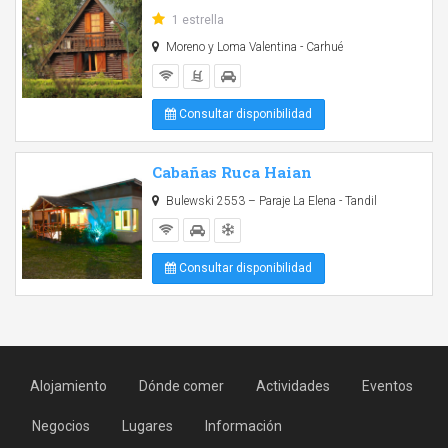
1 estrella
Moreno y Loma Valentina - Carhué
Consultar disponibilidad
Cabañas Ruca Haian
Bulewski 2553 – Paraje La Elena - Tandil
Consultar disponibilidad
Alojamiento
Dónde comer
Actividades
Eventos
Negocios
Lugares
Información