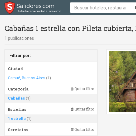
Salidores.com
Disfrutá cada ciudad al máximo
Cabañas 1 estrella con Pileta cubierta,
1 publicaciones
Filtrar por:
Ciudad
Carhué, Buenos Aires
(1)
Categoría
Quitar filtro
Cabañas
(1)
Estrellas
Quitar filtro
1 estrella
(1)
Servicios
Quitar filtro