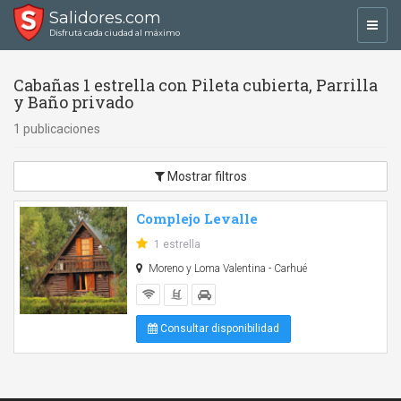
Salidores.com
Toggl
Disfrutá cada ciudad al máximo
navig
Cabañas 1 estrella con Pileta cubierta, Parrilla
y Baño privado
1 publicaciones
Mostrar filtros
Complejo Levalle
1 estrella
Moreno y Loma Valentina - Carhué
Consultar disponibilidad