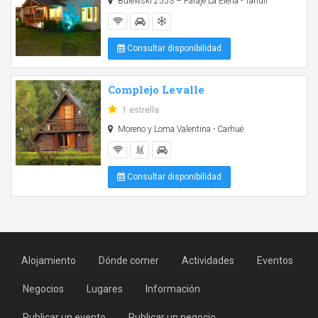
Bulewski 2553 – Paraje La Elena - Tandil
Consultar disponibilidad
Complejo Levalle
1 estrella
Moreno y Loma Valentina - Carhué
Consultar disponibilidad
Alojamiento
Dónde comer
Actividades
Eventos
Negocios
Lugares
Información
Publicar un evento
Publicar un negocio