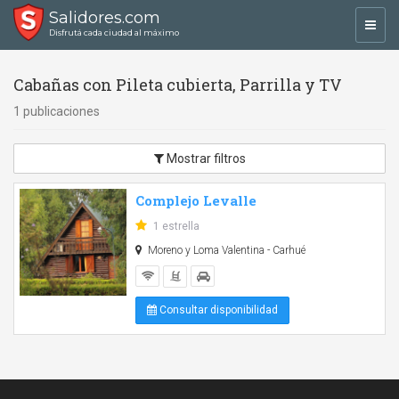
Salidores.com
Toggl
Disfrutá cada ciudad al máximo
navig
Cabañas con Pileta cubierta, Parrilla y TV
1 publicaciones
Mostrar filtros
Complejo Levalle
1 estrella
Moreno y Loma Valentina - Carhué
Consultar disponibilidad