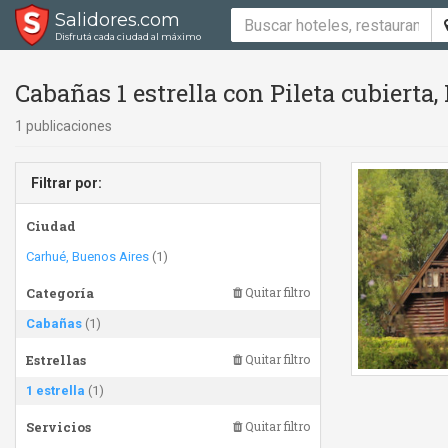
Salidores.com
Disfrutá cada ciudad al máximo
Cabañas 1 estrella con Pileta cubierta,
1 publicaciones
Filtrar por:
Ciudad
Carhué, Buenos Aires
(1)
Categoría
Quitar filtro
Cabañas
(1)
Estrellas
Quitar filtro
1 estrella
(1)
Servicios
Quitar filtro