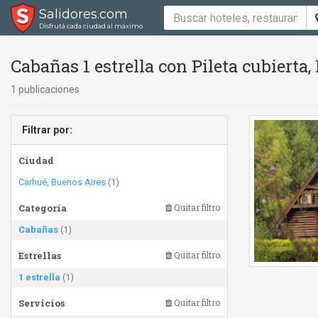
Salidores.com
Disfrutá cada ciudad al máximo
Cabañas 1 estrella con Pileta cubierta,
1 publicaciones
Filtrar por:
Ciudad
Carhué, Buenos Aires
(1)
Categoría
Quitar filtro
Cabañas
(1)
Estrellas
Quitar filtro
1 estrella
(1)
Servicios
Quitar filtro