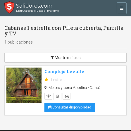
Salidores.com
Toggl
Disfrutá cada ciudad al máximo
navig
Cabañas 1 estrella con Pileta cubierta, Parrilla
y TV
1 publicaciones
Mostrar filtros
Complejo Levalle
1 estrella
Moreno y Loma Valentina - Carhué
Consultar disponibilidad