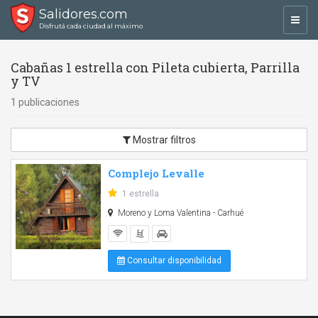
Salidores.com
Toggl
Disfrutá cada ciudad al máximo
navig
Cabañas 1 estrella con Pileta cubierta, Parrilla
y TV
1 publicaciones
Mostrar filtros
Complejo Levalle
1 estrella
Moreno y Loma Valentina - Carhué
Consultar disponibilidad