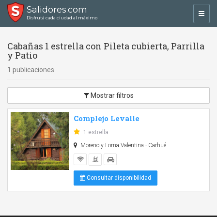
Salidores.com
Toggl
Disfrutá cada ciudad al máximo
navig
Cabañas 1 estrella con Pileta cubierta, Parrilla
y Patio
1 publicaciones
Mostrar filtros
Complejo Levalle
1 estrella
Moreno y Loma Valentina - Carhué
Consultar disponibilidad