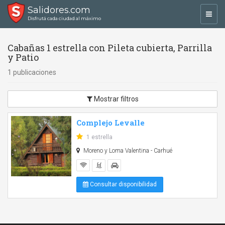
Salidores.com
Toggl
Disfrutá cada ciudad al máximo
navig
Cabañas 1 estrella con Pileta cubierta, Parrilla
y Patio
1 publicaciones
Mostrar filtros
Complejo Levalle
1 estrella
Moreno y Loma Valentina - Carhué
Consultar disponibilidad