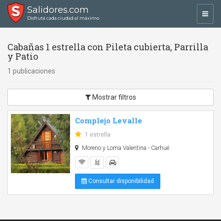
Salidores.com
Toggl
Disfrutá cada ciudad al máximo
navig
Cabañas 1 estrella con Pileta cubierta, Parrilla
y Patio
1 publicaciones
Mostrar filtros
Complejo Levalle
1 estrella
Moreno y Loma Valentina - Carhué
Consultar disponibilidad