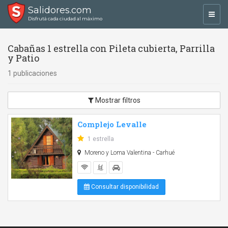
Salidores.com
Toggl
Disfrutá cada ciudad al máximo
navig
Cabañas 1 estrella con Pileta cubierta, Parrilla
y Patio
1 publicaciones
Mostrar filtros
Complejo Levalle
1 estrella
Moreno y Loma Valentina - Carhué
Consultar disponibilidad