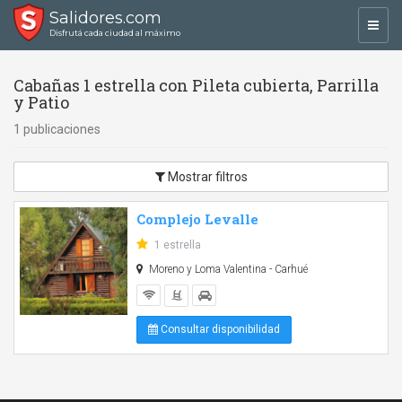
Salidores.com
Toggl
Disfrutá cada ciudad al máximo
navig
Cabañas 1 estrella con Pileta cubierta, Parrilla
y Patio
1 publicaciones
Mostrar filtros
Complejo Levalle
1 estrella
Moreno y Loma Valentina - Carhué
Consultar disponibilidad