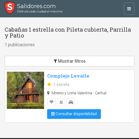
Salidores.com
Toggl
Disfrutá cada ciudad al máximo
navig
Cabañas 1 estrella con Pileta cubierta, Parrilla
y Patio
1 publicaciones
Mostrar filtros
Complejo Levalle
1 estrella
Moreno y Loma Valentina - Carhué
Consultar disponibilidad