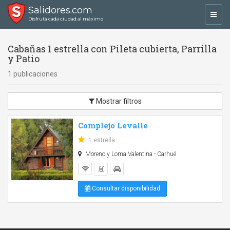
Salidores.com
Toggl
Disfrutá cada ciudad al máximo
navig
Cabañas 1 estrella con Pileta cubierta, Parrilla
y Patio
1 publicaciones
Mostrar filtros
Complejo Levalle
1 estrella
Moreno y Loma Valentina - Carhué
Consultar disponibilidad