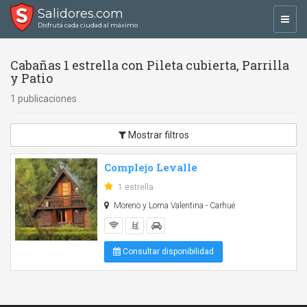
Salidores.com
Toggl
Disfrutá cada ciudad al máximo
navig
Cabañas 1 estrella con Pileta cubierta, Parrilla
y Patio
1 publicaciones
Mostrar filtros
Complejo Levalle
1 estrella
Moreno y Loma Valentina - Carhué
Consultar disponibilidad