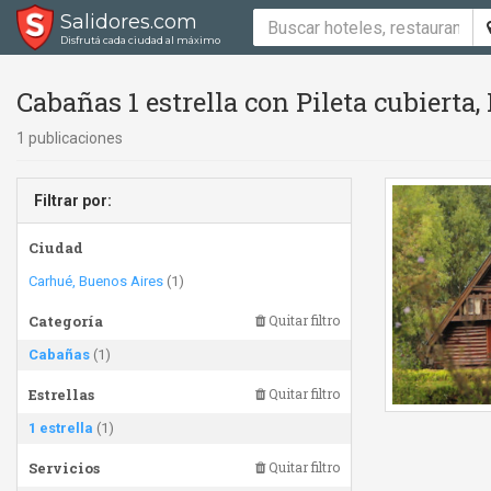
Salidores.com
Disfrutá cada ciudad al máximo
Cabañas 1 estrella con Pileta cubierta, 
1 publicaciones
Filtrar por:
Ciudad
Carhué, Buenos Aires
(1)
Categoría
Quitar filtro
Cabañas
(1)
Estrellas
Quitar filtro
1 estrella
(1)
Servicios
Quitar filtro