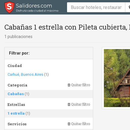
Salidores.com
Disfrutá cada ciudad al máximo
Cabañas 1 estrella con Pileta cubierta, 
1 publicaciones
Filtrar por:
Ciudad
Carhué, Buenos Aires
(1)
Categoría
Quitar filtro
Cabañas
(1)
Estrellas
Quitar filtro
1 estrella
(1)
Servicios
Quitar filtro