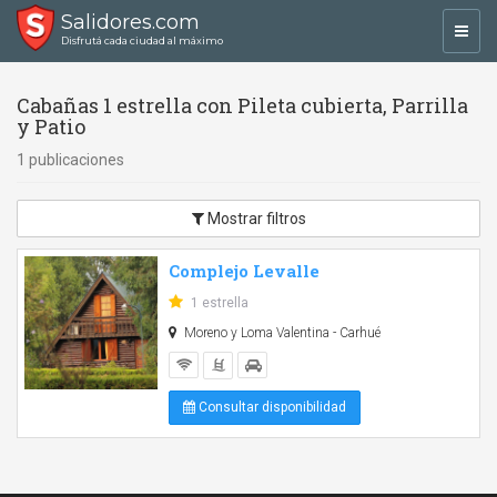
Salidores.com
Toggl
Disfrutá cada ciudad al máximo
navig
Cabañas 1 estrella con Pileta cubierta, Parrilla
y Patio
1 publicaciones
Mostrar filtros
Complejo Levalle
1 estrella
Moreno y Loma Valentina - Carhué
Consultar disponibilidad