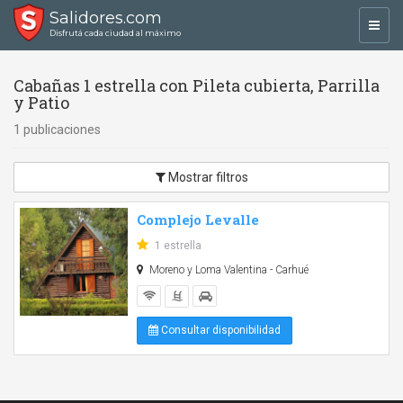
Salidores.com
Toggl
Disfrutá cada ciudad al máximo
navig
Cabañas 1 estrella con Pileta cubierta, Parrilla
y Patio
1 publicaciones
Mostrar filtros
Complejo Levalle
1 estrella
Moreno y Loma Valentina - Carhué
Consultar disponibilidad