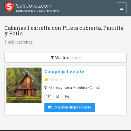
Salidores.com
Toggl
Disfrutá cada ciudad al máximo
navig
Cabañas 1 estrella con Pileta cubierta, Parrilla
y Patio
1 publicaciones
Mostrar filtros
Complejo Levalle
1 estrella
Moreno y Loma Valentina - Carhué
Consultar disponibilidad