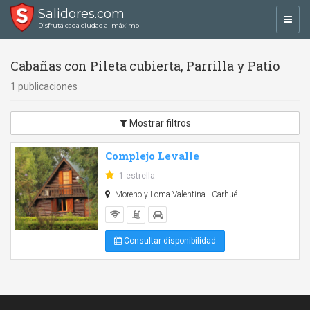
Salidores.com
Toggl
Disfrutá cada ciudad al máximo
navig
Cabañas con Pileta cubierta, Parrilla y Patio
1 publicaciones
Mostrar filtros
Complejo Levalle
1 estrella
Moreno y Loma Valentina - Carhué
Consultar disponibilidad