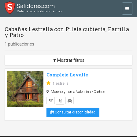
Salidores.com
Toggl
Disfrutá cada ciudad al máximo
navig
Cabañas 1 estrella con Pileta cubierta, Parrilla
y Patio
1 publicaciones
Mostrar filtros
Complejo Levalle
1 estrella
Moreno y Loma Valentina - Carhué
Consultar disponibilidad