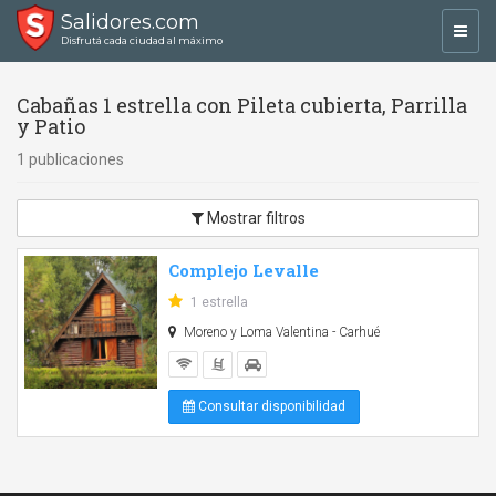
Salidores.com
Toggl
Disfrutá cada ciudad al máximo
navig
Cabañas 1 estrella con Pileta cubierta, Parrilla
y Patio
1 publicaciones
Mostrar filtros
Complejo Levalle
1 estrella
Moreno y Loma Valentina - Carhué
Consultar disponibilidad