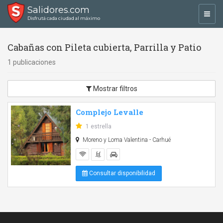
Salidores.com
Toggl
Disfrutá cada ciudad al máximo
navig
Cabañas con Pileta cubierta, Parrilla y Patio
1 publicaciones
Mostrar filtros
Complejo Levalle
1 estrella
Moreno y Loma Valentina - Carhué
Consultar disponibilidad