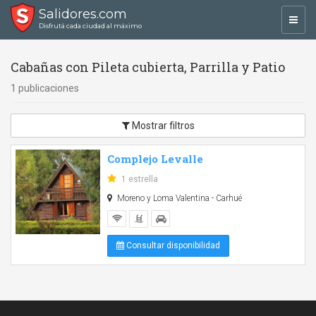
Salidores.com
Toggl
Disfrutá cada ciudad al máximo
navig
Cabañas con Pileta cubierta, Parrilla y Patio
1 publicaciones
Mostrar filtros
Complejo Levalle
1 estrella
Moreno y Loma Valentina - Carhué
Consultar disponibilidad