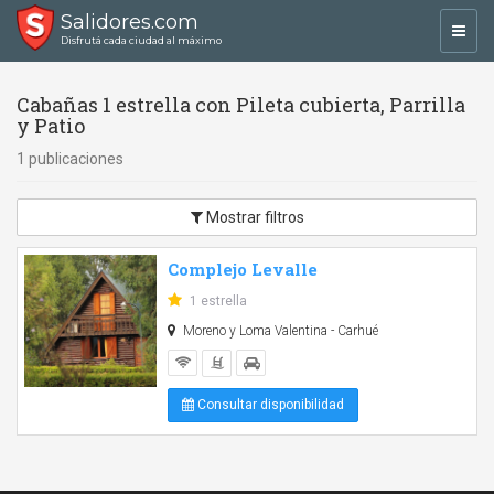
Salidores.com
Toggl
Disfrutá cada ciudad al máximo
navig
Cabañas 1 estrella con Pileta cubierta, Parrilla
y Patio
1 publicaciones
Mostrar filtros
Complejo Levalle
1 estrella
Moreno y Loma Valentina - Carhué
Consultar disponibilidad