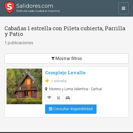
Salidores.com
Toggl
Disfrutá cada ciudad al máximo
navig
Cabañas 1 estrella con Pileta cubierta, Parrilla
y Patio
1 publicaciones
Mostrar filtros
Complejo Levalle
1 estrella
Moreno y Loma Valentina - Carhué
Consultar disponibilidad