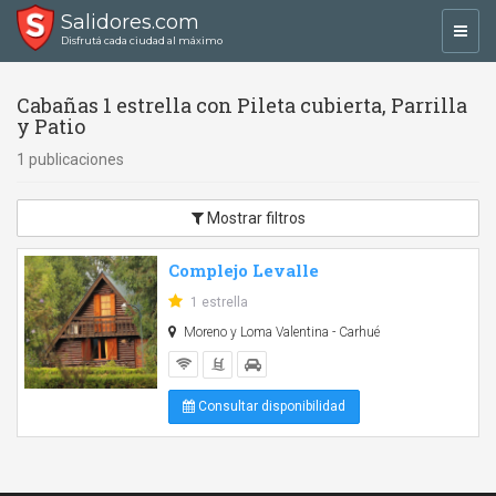
Salidores.com
Toggl
Disfrutá cada ciudad al máximo
navig
Cabañas 1 estrella con Pileta cubierta, Parrilla
y Patio
1 publicaciones
Mostrar filtros
Complejo Levalle
1 estrella
Moreno y Loma Valentina - Carhué
Consultar disponibilidad