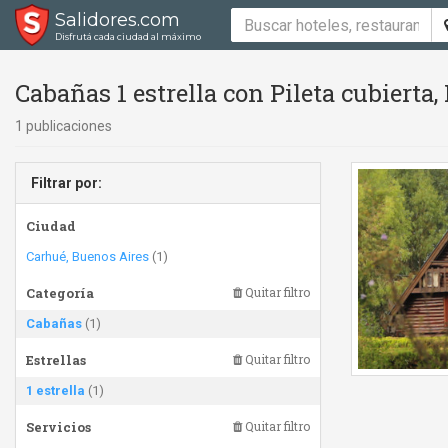
Salidores.com
Disfrutá cada ciudad al máximo
Cabañas 1 estrella con Pileta cubierta, 
1 publicaciones
Filtrar por:
Ciudad
Carhué, Buenos Aires
(1)
Categoría
Quitar filtro
Cabañas
(1)
Estrellas
Quitar filtro
1 estrella
(1)
Servicios
Quitar filtro