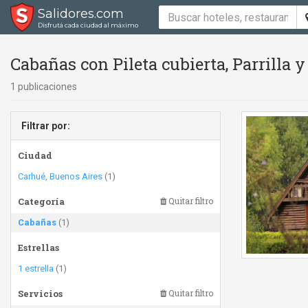
Salidores.com
Disfrutá cada ciudad al máximo
Cabañas con Pileta cubierta, Parrilla y
1 publicaciones
Filtrar por:
Ciudad
Carhué, Buenos Aires
(1)
Categoría
Quitar filtro
Cabañas
(1)
Estrellas
1 estrella
(1)
Servicios
Quitar filtro